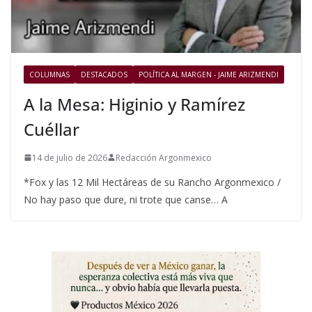
COLUMNAS
DESTACADOS
POLÍTICA AL MARGEN - JAIME ARIZMENDI
A la Mesa: Higinio y Ramírez
Cuéllar
14 de julio de 2026
Redacción Argonmexico
*Fox y las 12 Mil Hectáreas de su Rancho Argonmexico /
No hay paso que dure, ni trote que canse… A