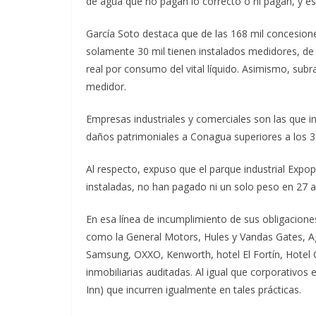
de agua que no pagan lo correcto o ni pagan, y eso
García Soto destaca que de las 168 mil concesion
solamente 30 mil tienen instalados medidores, de 
real por consumo del vital líquido. Asimismo, sub
medidor.
Empresas industriales y comerciales son las que 
daños patrimoniales a Conagua superiores a los 3
Al respecto, expuso que el parque industrial Exp
instaladas, no han pagado ni un solo peso en 27 
En esa línea de incumplimiento de sus obligacion
como la General Motors, Hules y Vandas Gates, A
Samsung, OXXO, Kenworth, hotel El Fortín, Hote
inmobiliarias auditadas. Al igual que corporativo
Inn) que incurren igualmente en tales prácticas.