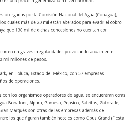
 es una práctica generalizada a nivel nacional”.
es otorgadas por la Comisión Nacional del Agua (Conagua),
los cuales más de 20 mil están alterados para evadir el cobro
raya que 138 mil de dichas concesiones no cuentan con
incurren en graves irregularidades provocando anualmente
0 mil millones de pesos.
opark, en Toluca, Estado de México, con 57 empresas
años de operaciones.
es con los organismos operadores de agua, se encuentran otras
gua Bonafont, Alpura, Gamesa, Pepsico, Sabritas, Gatorade,
l Gran Marqués son otras de las empresas además de
s entre los que figuran también hoteles como Opus Grand (Fiesta