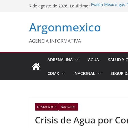
Saltar
Lo último:
Evalúa México gas 
7 de agosto de 2026
al
Energética
Cruzada Central por
contenido
Argonmexico
Municipios de Quer
Texcoco Fortalece 
SUTEYM
Homero Davis Llama 
AGENCIA INFORMATIVA
de México
Aseguran Casi 10 Mil
Michoacán
ADRENALINA
AGUA
SALUD Y C
CDMX
NACIONAL
SEGURID
DESTACADOS
NACIONAL
Crisis de Agua por C