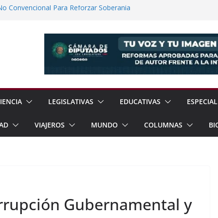
No Convencional Para Reforzar Soberanía
 el Teatro Lleva Arte Escénico a 13
étaro
Prestaciones de Trabajadores del
a Jóvenes a Participar en la Vida Política
lones de Cigarrillos Apócrifos en
IENCIA
LEGISLATIVAS
EDUCATIVAS
ESPECIAL
AD
VIAJEROS
MUNDO
COLUMNAS
BI
orrupción Gubernamental y