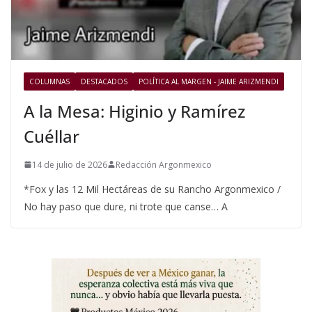
COLUMNAS
DESTACADOS
POLÍTICA AL MARGEN - JAIME ARIZMENDI
A la Mesa: Higinio y Ramírez
Cuéllar
14 de julio de 2026
Redacción Argonmexico
*Fox y las 12 Mil Hectáreas de su Rancho Argonmexico /
No hay paso que dure, ni trote que canse… A