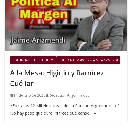
COLUMNAS
DESTACADOS
POLÍTICA AL MARGEN - JAIME ARIZMENDI
A la Mesa: Higinio y Ramírez
Cuéllar
14 de julio de 2026
Redacción Argonmexico
*Fox y las 12 Mil Hectáreas de su Rancho Argonmexico /
No hay paso que dure, ni trote que canse… A