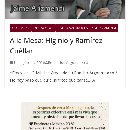
COLUMNAS
DESTACADOS
POLÍTICA AL MARGEN - JAIME ARIZMENDI
A la Mesa: Higinio y Ramírez
Cuéllar
14 de julio de 2026
Redacción Argonmexico
*Fox y las 12 Mil Hectáreas de su Rancho Argonmexico /
No hay paso que dure, ni trote que canse… A