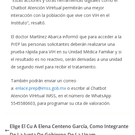
“Estas acciones y otras herramientas digitales como el
Chatbot Atención VIHrtual permitirán una mejor
interacción con la población que vive con VIH en el
Instituto”, resaltó.
El doctor Martínez Abarca informó que para acceder a la
PrEP las personas solicitantes deberán realizarse una
prueba rápida para VIH en su Unidad Médica Familiar y si
el resultado es no reactivo, serán derivadas a una unidad
de segundo nivel para recibir el tratamiento.
También podrán enviar un correo
a:
enlace.prep@imss.gob.mx
o escribir al Chatbot
Atención VIHrtual IMSS, en el número de WhatsApp
5545580603, para programar su cita de valoración.
Elige El Cu A Elena Centeno García, Como Integrante
De La Junta De Gobierno De La Unam