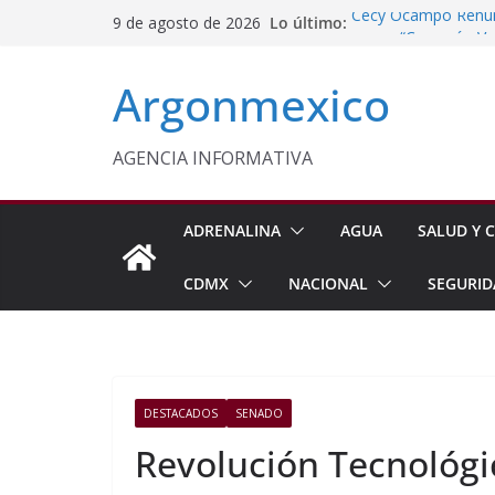
Saltar
Lo último:
Cecy Ocampo Renunc
9 de agosto de 2026
al
ser un “Cascarón Va
INE Defiende Contra
contenido
Argonmexico
Incumplimientos
Laura Itzel Castillo
Necesario Impulsar 
Juventud
AGENCIA INFORMATIVA
Reconoce Edomex C
Indígenas en Cuida
ADRENALINA
AGUA
SALUD Y C
CDMX
NACIONAL
SEGURID
DESTACADOS
SENADO
Revolución Tecnológic