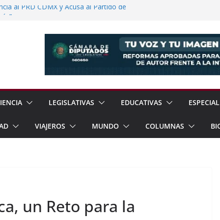
ia al PRD CDMX y Acusa al Partido de
cío”
to con Territorium Life y Niega
 Presentará Informe Anual el 17 de Agosto
Propuestas para Atender Desafíos de la
onocimiento Ancestral de Pueblos
do Ambiental
IENCIA
LEGISLATIVAS
EDUCATIVAS
ESPECIAL
AD
VIAJEROS
MUNDO
COLUMNAS
BI
a, un Reto para la