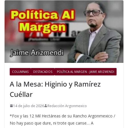
COLUMNAS
DESTACADOS
POLÍTICA AL MARGEN - JAIME ARIZMENDI
A la Mesa: Higinio y Ramírez
Cuéllar
14 de julio de 2026
Redacción Argonmexico
*Fox y las 12 Mil Hectáreas de su Rancho Argonmexico /
No hay paso que dure, ni trote que canse… A