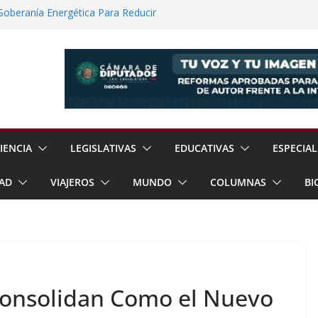
 Soberanía Energética Para Reducir
as
ía Internacional de los Pueblos
guridad Física en Presas Estratégicas de
rrar Filas con Sheinbaum Ante Presiones
a Fracking Para Fortalecer Soberanía
IENCIA
LEGISLATIVAS
EDUCATIVAS
ESPECIAL
AD
VIAJEROS
MUNDO
COLUMNAS
BI
Consolidan Como el Nuevo