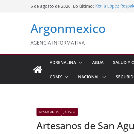
Saltar
Lo último:
Kenia López Respald
6 de agosto de 2026
al
Energética
Evalúa México gas 
contenido
Argonmexico
Energética
Edomex Conmemora D
Indígenas
Conagua Refuerza Se
AGENCIA INFORMATIVA
Hidalgo
Monreal Llama a Ce
Exteriores
ADRENALINA
AGUA
SALUD Y C
CDMX
NACIONAL
SEGURID
DESTACADOS
JALISCO
Artesanos de San Agu