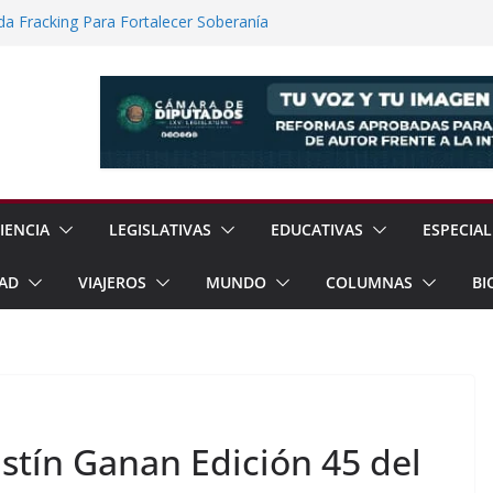
a Fracking Para Fortalecer Soberanía
No Convencional Para Reforzar Soberanía
ía Internacional de los Pueblos
guridad Física en Presas Estratégicas de
rrar Filas con Sheinbaum Ante Presiones
IENCIA
LEGISLATIVAS
EDUCATIVAS
ESPECIAL
AD
VIAJEROS
MUNDO
COLUMNAS
BI
stín Ganan Edición 45 del