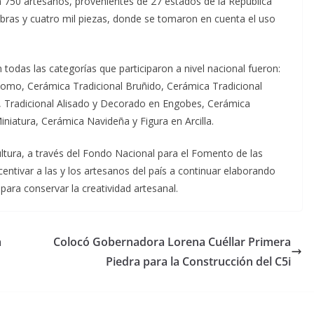
on 750 artesanos, provenientes de 27 estados de la República
as y cuatro mil piezas, donde se tomaron en cuenta el uso
todas las categorías que participaron a nivel nacional fueron:
lomo, Cerámica Tradicional Bruñido, Cerámica Tradicional
o, Tradicional Alisado y Decorado en Engobes, Cerámica
niatura, Cerámica Navideña y Figura en Arcilla.
ultura, a través del Fondo Nacional para el Fomento de las
centivar a las y los artesanos del país a continuar elaborando
 para conservar la creatividad artesanal.
a
Colocó Gobernadora Lorena Cuéllar Primera
Piedra para la Construcción del C5i