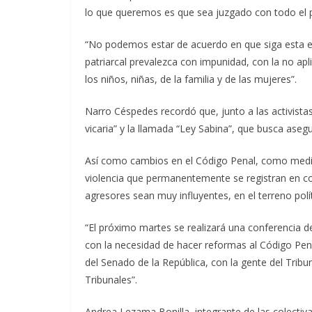
lo que queremos es que sea juzgado con todo el pe
“No podemos estar de acuerdo en que siga esta esc
patriarcal prevalezca con impunidad, con la no apli
los niños, niñas, de la familia y de las mujeres”.
Narro Céspedes recordó que, junto a las activistas
vicaria” y la llamada “Ley Sabina”, que busca aseg
Así como cambios en el Código Penal, como medida
violencia que permanentemente se registran en co
agresores sean muy influyentes, en el terreno pol
“El próximo martes se realizará una conferencia d
con la necesidad de hacer reformas al Código Pena
del Senado de la República, con la gente del Tribu
Tribunales”.
Andrea Lezama Bonilla, integrante de las colectiv