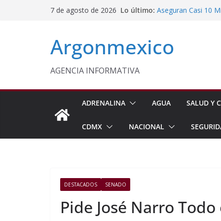
Saltar
Lo último:
Aseguran Casi 10 Mil
7 de agosto de 2026
al
Michoacán
SEDIF Brinda Apoyo 
contenido
Argonmexico
Cuernavaca
Cruzada Central por
Municipios de Quer
Texcoco Fortalece 
AGENCIA INFORMATIVA
SUTEYM
Homero Davis Llama 
de México
ADRENALINA
AGUA
SALUD Y C
CDMX
NACIONAL
SEGURID
DESTACADOS
SENADO
Pide José Narro Todo 