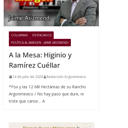
COLUMNAS
DESTACADOS
POLÍTICA AL MARGEN - JAIME ARIZMENDI
A la Mesa: Higinio y
Ramírez Cuéllar
14 de julio de 2026
Redacción Argonmexico
*Fox y las 12 Mil Hectáreas de su Rancho
Argonmexico / No hay paso que dure, ni
trote que canse… A