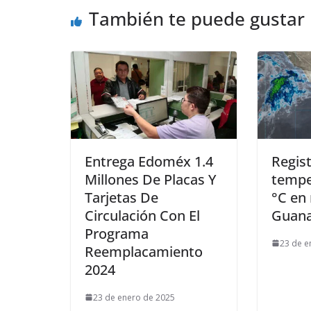
También te puede gustar
Entrega Edoméx 1.4
Regis
Millones De Placas Y
tempe
Tarjetas De
°C en
Circulación Con El
Guana
Programa
23 de e
Reemplacamiento
2024
23 de enero de 2025