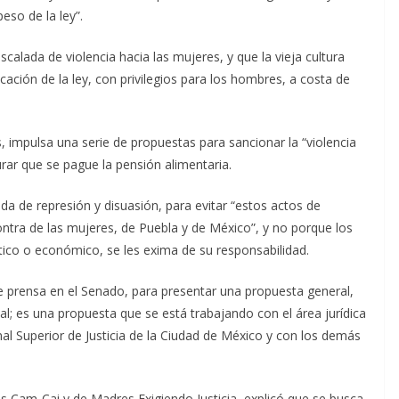
so de la ley”.
alada de violencia hacia las mujeres, y que la vieja cultura
cación de la ley, con privilegios para los hombres, a costa de
, impulsa una serie de propuestas para sancionar la “violencia
urar que se pague la pensión alimentaria.
 de represión y disuasión, para evitar “estos actos de
ntra de las mujeres, de Puebla y de México”, y no porque los
ítico o económico, se les exima de su responsabilidad.
e prensa en el Senado, para presentar una propuesta general,
l; es una propuesta que se está trabajando con el área jurídica
nal Superior de Justicia de la Ciudad de México y con los demás
as Cam-Cai y de Madres Exigiendo Justicia, explicó que se busca