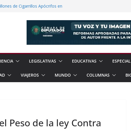
lones de Cigarrillos Apócrifos en
a Familias Afectadas por Explosión en
 el Teatro Lleva Arte Escénico a 13
étaro
Prestaciones de Trabajadores del
a Jóvenes a Participar en la Vida Política
IENCIA
LEGISLATIVAS
EDUCATIVAS
ESPECIAL
AD
VIAJEROS
MUNDO
COLUMNAS
BI
el Peso de la ley Contra