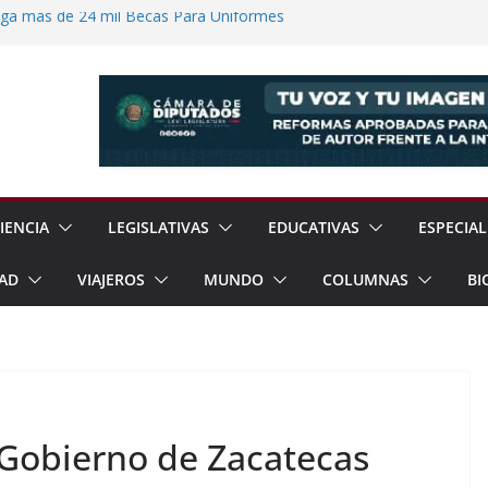
ega más de 24 mil Becas Para Uniformes
uditar Recursos Municipales en Oaxaca
nesto “N” por Robo de Vehículo en
Pensión Mujeres Bienestar a
ucalpan
 Reanudación de Relaciones Entre México
IENCIA
LEGISLATIVAS
EDUCATIVAS
ESPECIAL
AD
VIAJEROS
MUNDO
COLUMNAS
BI
, Gobierno de Zacatecas