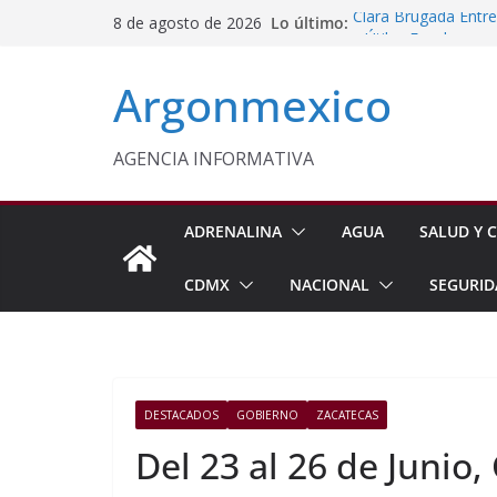
Saltar
Lo último:
Clara Brugada Entr
8 de agosto de 2026
al
y Útiles Escolares
PT Solicita a ASF A
contenido
Argonmexico
Procesan a Ángel Er
Chimalhuacán
Sheinbaum Entrega 
Beneficiarias de Na
AGENCIA INFORMATIVA
Celebra Laura Itzel
y Perú
ADRENALINA
AGUA
SALUD Y C
CDMX
NACIONAL
SEGURID
DESTACADOS
GOBIERNO
ZACATECAS
Del 23 al 26 de Junio