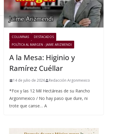
COLUMNAS
DESTACADOS
POLÍTICA AL MARGEN - JAIME ARIZMENDI
A la Mesa: Higinio y
Ramírez Cuéllar
14 de julio de 2026
Redacción Argonmexico
*Fox y las 12 Mil Hectáreas de su Rancho
Argonmexico / No hay paso que dure, ni
trote que canse… A