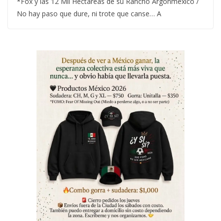
*Fox y las 12 Mil Hectáreas de su Rancho Argonmexico /
No hay paso que dure, ni trote que canse… A