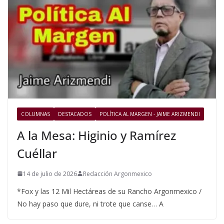
COLUMNAS
DESTACADOS
POLÍTICA AL MARGEN - JAIME ARIZMENDI
A la Mesa: Higinio y Ramírez
Cuéllar
14 de julio de 2026
Redacción Argonmexico
*Fox y las 12 Mil Hectáreas de su Rancho Argonmexico /
No hay paso que dure, ni trote que canse… A