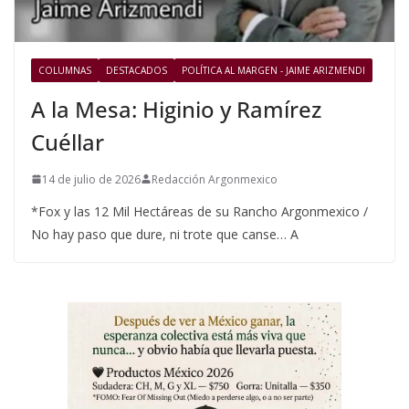
COLUMNAS
DESTACADOS
POLÍTICA AL MARGEN - JAIME ARIZMENDI
A la Mesa: Higinio y Ramírez
Cuéllar
14 de julio de 2026
Redacción Argonmexico
*Fox y las 12 Mil Hectáreas de su Rancho Argonmexico /
No hay paso que dure, ni trote que canse… A