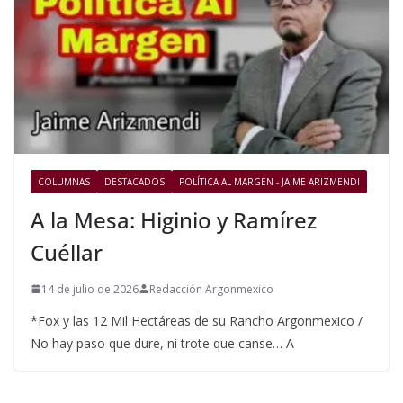
COLUMNAS
DESTACADOS
POLÍTICA AL MARGEN - JAIME ARIZMENDI
A la Mesa: Higinio y Ramírez
Cuéllar
14 de julio de 2026
Redacción Argonmexico
*Fox y las 12 Mil Hectáreas de su Rancho Argonmexico /
No hay paso que dure, ni trote que canse… A