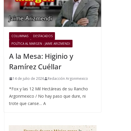
COLUMNAS
DESTACADOS
POLÍTICA AL MARGEN - JAIME ARIZMENDI
A la Mesa: Higinio y
Ramírez Cuéllar
14 de julio de 2026
Redacción Argonmexico
*Fox y las 12 Mil Hectáreas de su Rancho
Argonmexico / No hay paso que dure, ni
trote que canse… A