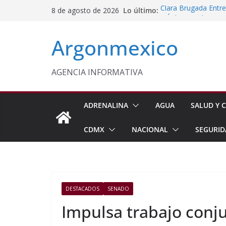
Saltar
Lo último:
Clara Brugada Entr
8 de agosto de 2026
al
y Útiles Escolares
PT Solicita a ASF A
contenido
Argonmexico
Procesan a Ángel Er
Chimalhuacán
Sheinbaum Entrega 
Beneficiarias de Na
AGENCIA INFORMATIVA
Celebra Laura Itzel
y Perú
ADRENALINA
AGUA
SALUD Y C
CDMX
NACIONAL
SEGURID
DESTACADOS
SENADO
Impulsa trabajo conj