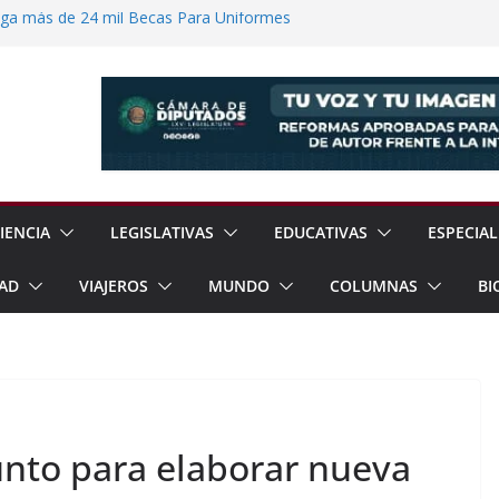
ega más de 24 mil Becas Para Uniformes
uditar Recursos Municipales en Oaxaca
nesto “N” por Robo de Vehículo en
Pensión Mujeres Bienestar a
ucalpan
 Reanudación de Relaciones Entre México
IENCIA
LEGISLATIVAS
EDUCATIVAS
ESPECIAL
AD
VIAJEROS
MUNDO
COLUMNAS
BI
unto para elaborar nueva