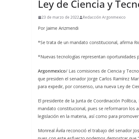
Ley de Ciencia y Tecn
23 de marzo de 2022
Redacción Argonmexico
Por Jaime Arizmendi
*Se trata de un mandato constitucional, afirma R
*Nuevas tecnologías representan oportunidades p
Argonmexico
/ Las comisiones de Ciencia y Tecno
que presiden el senador Jorge Carlos Ramírez Marín
para expedir, por consenso, una nueva Ley de Cien
El presidente de la Junta de Coordinación Política,
mandato constitucional, pues se reformaron los a
legislación en la materia, así como para promover l
Monreal Ávila reconoció el trabajo del senador Jo
pues con este esfuerzo podemos demostrar que “