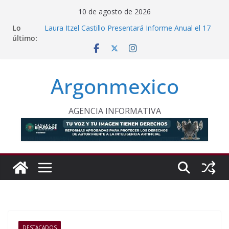
Saltar
10 de agosto de 2026
al
Lo
Laura Itzel Castillo Presentará Informe Anual el 17
contenido
último:
de Agosto
Inaugura Clara Brugada Utopía “Elena Poniatowska
Amor” en Coyoacán
Desde Puebla, Sheinbaum Impulsa Reforestación
Argonmexico
Permanente en México
Refuerzan Abasto de Agua en Acapulco Ante
Lluvias Intensas
INE Defiende Contrato con Territorium Life y Niega
AGENCIA INFORMATIVA
Incumplimientos
DESTACADOS