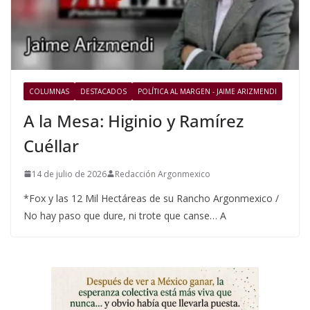
COLUMNAS
DESTACADOS
POLÍTICA AL MARGEN - JAIME ARIZMENDI
A la Mesa: Higinio y Ramírez
Cuéllar
14 de julio de 2026
Redacción Argonmexico
*Fox y las 12 Mil Hectáreas de su Rancho Argonmexico /
No hay paso que dure, ni trote que canse… A