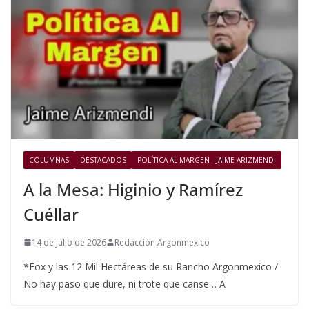
COLUMNAS
DESTACADOS
POLÍTICA AL MARGEN - JAIME ARIZMENDI
A la Mesa: Higinio y Ramírez
Cuéllar
14 de julio de 2026
Redacción Argonmexico
*Fox y las 12 Mil Hectáreas de su Rancho Argonmexico /
No hay paso que dure, ni trote que canse… A