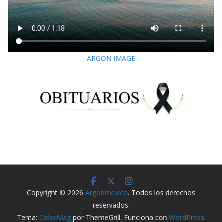
ARGON IMAGE
Copyright © 2026
Argonmexico
. Todos los derechos
reservados.
Tema:
ColorMag
por ThemeGrill. Funciona con
WordPress
.