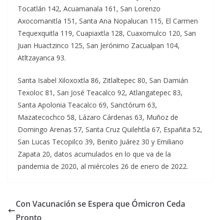
Tocatlán 142, Acuamanala 161, San Lorenzo
Axocomanitla 151, Santa Ana Nopalucan 115, El Carmen
Tequexquitla 119, Cuapiaxtla 128, Cuaxomulco 120, San
Juan Huactzinco 125, San Jerónimo Zacualpan 104,
Atltzayanca 93.
Santa Isabel Xiloxoxtla 86, Zitlaltepec 80, San Damián
Texoloc 81, San José Teacalco 92, Atlangatepec 83,
Santa Apolonia Teacalco 69, Sanctórum 63,
Mazatecochco 58, Lázaro Cárdenas 63, Muñoz de
Domingo Arenas 57, Santa Cruz Quilehtla 67, Españita 52,
San Lucas Tecopilco 39, Benito Juárez 30 y Emiliano
Zapata 20, datos acumulados en lo que va de la
pandemia de 2020, al miércoles 26 de enero de 2022.
Con Vacunación se Espera que Ómicron Ceda
Pronto