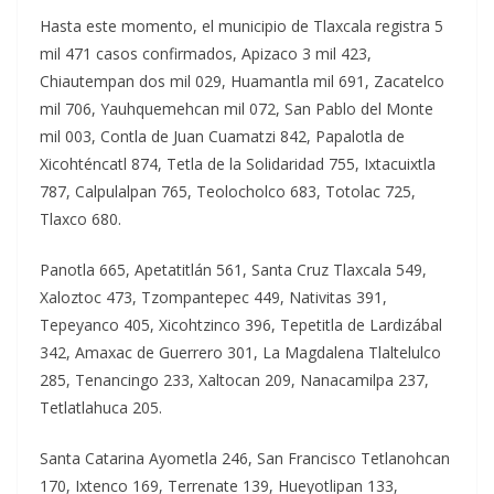
Hasta este momento, el municipio de Tlaxcala registra 5
mil 471 casos confirmados, Apizaco 3 mil 423,
Chiautempan dos mil 029, Huamantla mil 691, Zacatelco
mil 706, Yauhquemehcan mil 072, San Pablo del Monte
mil 003, Contla de Juan Cuamatzi 842, Papalotla de
Xicohténcatl 874, Tetla de la Solidaridad 755, Ixtacuixtla
787, Calpulalpan 765, Teolocholco 683, Totolac 725,
Tlaxco 680.
Panotla 665, Apetatitlán 561, Santa Cruz Tlaxcala 549,
Xaloztoc 473, Tzompantepec 449, Nativitas 391,
Tepeyanco 405, Xicohtzinco 396, Tepetitla de Lardizábal
342, Amaxac de Guerrero 301, La Magdalena Tlaltelulco
285, Tenancingo 233, Xaltocan 209, Nanacamilpa 237,
Tetlatlahuca 205.
Santa Catarina Ayometla 246, San Francisco Tetlanohcan
170, Ixtenco 169, Terrenate 139, Hueyotlipan 133,