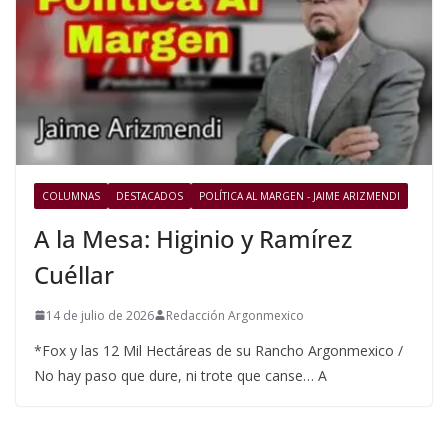
COLUMNAS
DESTACADOS
POLÍTICA AL MARGEN - JAIME ARIZMENDI
A la Mesa: Higinio y Ramírez
Cuéllar
14 de julio de 2026
Redacción Argonmexico
*Fox y las 12 Mil Hectáreas de su Rancho Argonmexico /
No hay paso que dure, ni trote que canse… A