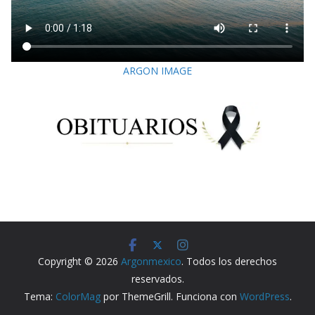
ARGON IMAGE
Copyright © 2026
Argonmexico
. Todos los derechos
reservados.
Tema:
ColorMag
por ThemeGrill. Funciona con
WordPress
.