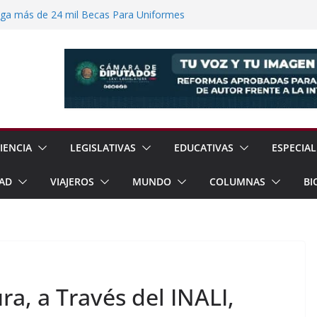
ega más de 24 mil Becas Para Uniformes
uditar Recursos Municipales en Oaxaca
nesto “N” por Robo de Vehículo en
Pensión Mujeres Bienestar a
ucalpan
 Reanudación de Relaciones Entre México
IENCIA
LEGISLATIVAS
EDUCATIVAS
ESPECIAL
AD
VIAJEROS
MUNDO
COLUMNAS
BI
ra, a Través del INALI,