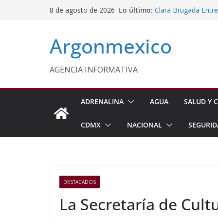
Saltar
Lo último:
Clara Brugada Entr
8 de agosto de 2026
al
y Útiles Escolares
PT Solicita a ASF A
contenido
Argonmexico
Procesan a Ángel Er
Chimalhuacán
Sheinbaum Entrega 
Beneficiarias de Na
AGENCIA INFORMATIVA
Celebra Laura Itzel
y Perú
ADRENALINA
AGUA
SALUD Y C
CDMX
NACIONAL
SEGURID
DESTACADOS
La Secretaría de Cultu