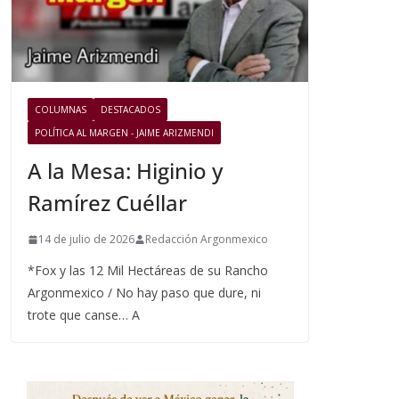
COLUMNAS
DESTACADOS
POLÍTICA AL MARGEN - JAIME ARIZMENDI
A la Mesa: Higinio y
Ramírez Cuéllar
14 de julio de 2026
Redacción Argonmexico
*Fox y las 12 Mil Hectáreas de su Rancho
Argonmexico / No hay paso que dure, ni
trote que canse… A