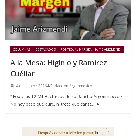
COLUMNAS
DESTACADOS
POLÍTICA AL MARGEN - JAIME ARIZMENDI
A la Mesa: Higinio y Ramírez
Cuéllar
14 de julio de 2026
Redacción Argonmexico
*Fox y las 12 Mil Hectáreas de su Rancho Argonmexico /
No hay paso que dure, ni trote que canse… A