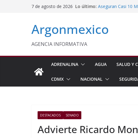
Saltar
Lo último:
Aseguran Casi 10 Mil
7 de agosto de 2026
al
Michoacán
SEDIF Brinda Apoyo 
contenido
Argonmexico
Cuernavaca
Cruzada Central por
Municipios de Quer
Texcoco Fortalece 
AGENCIA INFORMATIVA
SUTEYM
Homero Davis Llama 
de México
ADRENALINA
AGUA
SALUD Y C
CDMX
NACIONAL
SEGURID
DESTACADOS
SENADO
Advierte Ricardo Mon