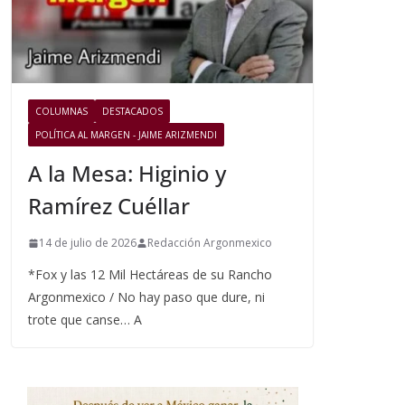
COLUMNAS
DESTACADOS
POLÍTICA AL MARGEN - JAIME ARIZMENDI
A la Mesa: Higinio y
Ramírez Cuéllar
14 de julio de 2026
Redacción Argonmexico
*Fox y las 12 Mil Hectáreas de su Rancho
Argonmexico / No hay paso que dure, ni
trote que canse… A