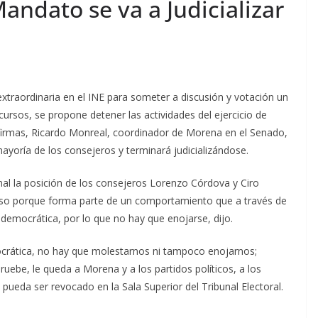
andato se va a Judicializar
extraordinaria en el INE para someter a discusión y votación un
ecursos, se propone detener las actividades del ejercicio de
firmas, Ricardo Monreal, coordinador de Morena en el Senado,
yoría de los consejeros y terminará judicializándose.
al la posición de los consejeros Lorenzo Córdova y Ciro
so porque forma parte de un comportamiento que a través de
 democrática, por lo que no hay que enojarse, dijo.
ocrática, no hay que molestarnos ni tampoco enojarnos;
uebe, le queda a Morena y a los partidos políticos, a los
e pueda ser revocado en la Sala Superior del Tribunal Electoral.