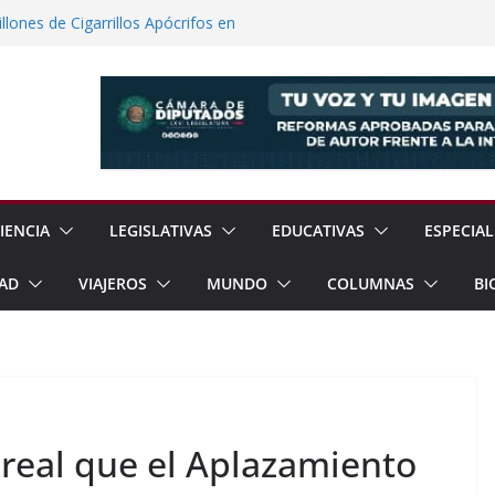
lones de Cigarrillos Apócrifos en
a Familias Afectadas por Explosión en
 el Teatro Lleva Arte Escénico a 13
étaro
Prestaciones de Trabajadores del
a Jóvenes a Participar en la Vida Política
IENCIA
LEGISLATIVAS
EDUCATIVAS
ESPECIAL
AD
VIAJEROS
MUNDO
COLUMNAS
BI
real que el Aplazamiento