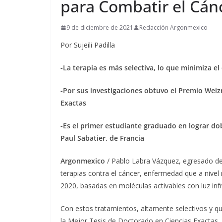
para Combatir el Cán
9 de diciembre de 2021
Redacción Argonmexico
Por Sujeili Padilla
-La terapia es más selectiva, lo que minimiza e
-Por sus investigaciones obtuvo el Premio Weiz
Exactas
-Es el primer estudiante graduado en lograr dob
Paul Sabatier, de Francia
Argonmexico
/ Pablo Labra Vázquez, egresado de
terapias contra el cáncer, enfermedad que a niv
2020, basadas en moléculas activables con luz infr
Con estos tratamientos, altamente selectivos y q
la Mejor Tesis de Doctorado en Ciencias Exactas,