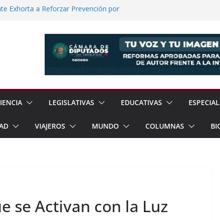
e Exhorta a Reforzar Prevención por
 Científicas con Torneo de Robótica en
lece Aspiración con Multitudinario Evento
elos Estrategias de Seguridad de la
Jornada Nacional de Reforestación con
ones de Árboles
IENCIA
LEGISLATIVAS
EDUCATIVAS
ESPECIAL
AD
VIAJEROS
MUNDO
COLUMNAS
BI
 se Activan con la Luz