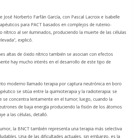
 José Norberto Farfán García, con Pascal Lacroix e Isabelle
rapéuticos para PACT basados en complejos de rutenio-
do nítrico al ser iluminados, produciendo la muerte de las células
levada”, explicó.
es altas de óxido nítrico también se asocian con efectos
mente hay mucho interés en el desarrollo de este tipo de
ento moderno llamado terapia por captura neutrónica en boro
péutico se sitúa entre la quimioterapia y la radioterapia: se
e se concentra lentamente en el tumor; luego, cuando la
eutrones de baja energía produciendo la fisión de los átomos
e a las células, detalló.
 tumor, la BNCT también representa una terapia más selectiva
ludables. Una de las dificultades actuales, sin embargo, es la