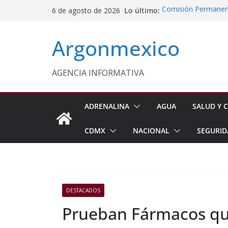
Saltar
Lo último:
Comisión Permanent
6 de agosto de 2026
al
Lluvias y Ciclones
Impulsan Vocaciones
contenido
Argonmexico
Morelos
Javier Saldaña Forta
Reconoce ANTAD Mor
SSPC
AGENCIA INFORMATIVA
Sheinbaum Anuncia 
Siembra de 6.6 Mill
ADRENALINA
AGUA
SALUD Y C
CDMX
NACIONAL
SEGURID
DESTACADOS
Prueban Fármacos que