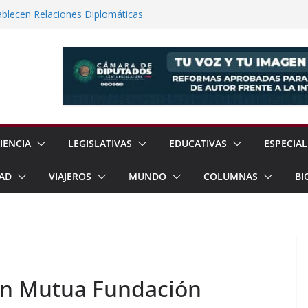
ablecen Relaciones Diplomáticas
e Texcoco dos Nuevos Reglamentos Para
ión Ciudadana
12% en Julio, Reporta Sheinbaum
dad Reporta Detenciones y
15 Estados
rayos el Templo de La Magdalena
o
IENCIA
LEGISLATIVAS
EDUCATIVAS
ESPECIAL
AD
VIAJEROS
MUNDO
COLUMNAS
BI
ón Mutua Fundación