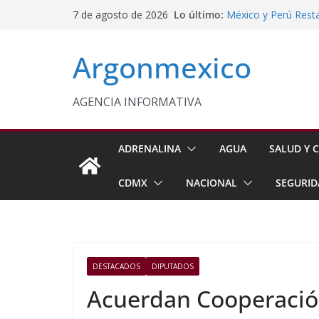
Saltar
Lo último:
México y Perú Rest
7 de agosto de 2026
al
Aprueba Cabildo d
Fortalecer la Atenc
contenido
Argonmexico
Inflación Baja a 3.
Gabinete de Seguri
Aseguramientos en 
Protegen con Parar
AGENCIA INFORMATIVA
Panoaya en Texcoc
ADRENALINA
AGUA
SALUD Y C
CDMX
NACIONAL
SEGURID
DESTACADOS
DIPUTADOS
Acuerdan Cooperaci