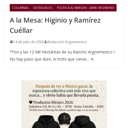
COLUMNAS
DESTACADOS
POLÍTICA AL MARGEN - JAIME ARIZMENDI
A la Mesa: Higinio y Ramírez
Cuéllar
14 de julio de 2026
Redacción Argonmexico
*Fox y las 12 Mil Hectáreas de su Rancho Argonmexico /
No hay paso que dure, ni trote que canse… A