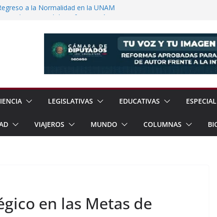
Regreso a la Normalidad en la UNAM
Jornada Nacional de Reforestación con
ones de Árboles
e Exhorta a Reforzar Prevención por
ia Esperan 90 mil Visitantes en Baja
a Presunto Feminicida en Almoloya de
IENCIA
LEGISLATIVAS
EDUCATIVAS
ESPECIAL
AD
VIAJEROS
MUNDO
COLUMNAS
BI
tégico en las Metas de