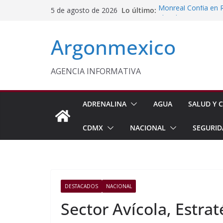
Saltar
Lo último:
Monreal Confía en 
5 de agosto de 2026
al
Sheinbaum Anuncia 
Siembra de 6.6 Mill
contenido
Argonmexico
Comisión Permanent
Lluvias y Ciclones
Fiestas de la Vendim
California
AGENCIA INFORMATIVA
Vinculan a Proceso 
Juárez
ADRENALINA
AGUA
SALUD Y C
CDMX
NACIONAL
SEGURID
DESTACADOS
NACIONAL
Sector Avícola, Estra