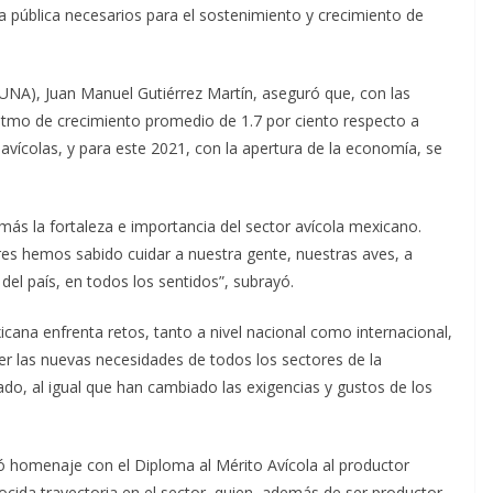
ca pública necesarios para el sostenimiento y crecimiento de
 (UNA), Juan Manuel Gutiérrez Martín, aseguró que, con las
ritmo de crecimiento promedio de 1.7 por ciento respecto a
avícolas, y para este 2021, con la apertura de la economía, se
 la fortaleza e importancia del sector avícola mexicano.
res hemos sabido cuidar a nuestra gente, nuestras aves, a
del país, en todos los sentidos”, subrayó.
icana enfrenta retos, tanto a nivel nacional como internacional,
r las nuevas necesidades de todos los sectores de la
ado, al igual que han cambiado las exigencias y gustos de los
dió homenaje con el Diploma al Mérito Avícola al productor
ocida trayectoria en el sector, quien, además de ser productor