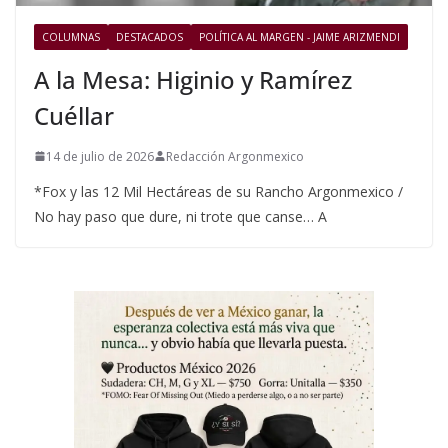
COLUMNAS
DESTACADOS
POLÍTICA AL MARGEN - JAIME ARIZMENDI
A la Mesa: Higinio y Ramírez
Cuéllar
14 de julio de 2026
Redacción Argonmexico
*Fox y las 12 Mil Hectáreas de su Rancho Argonmexico /
No hay paso que dure, ni trote que canse… A