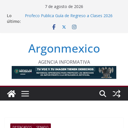
Saltar
7 de agosto de 2026
al
Lo
Profeco Publica Guía de Regreso a Clases 2026
contenido
último:
Inflación Baja a 3.12% en Julio, Reporta Sheinbaum
Gabinete de Seguridad Reporta Detenciones y
Aseguramientos en 15 Estados
Protegen con Pararrayos el Templo de La
Argonmexico
Magdalena Panoaya en Texcoco
México y Perú Restablecen Relaciones
Diplomáticas
AGENCIA INFORMATIVA
DESTACADOS
SENADO