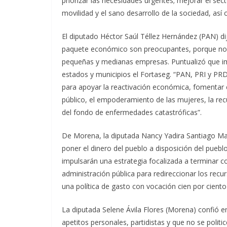
priorizar las necesidades urgentes; mejorar el sec
movilidad y el sano desarrollo de la sociedad, as
El diputado Héctor Saúl Téllez Hernández (PAN) d
paquete económico son preocupantes, porque no 
pequeñas y medianas empresas. Puntualizó que im
estados y municipios el Fortaseg. “PAN, PRI y P
para apoyar la reactivación económica, fomentar el
público, el empoderamiento de las mujeres, la rec
del fondo de enfermedades catastróficas”.
De Morena, la diputada Nancy Yadira Santiago Ma
poner el dinero del pueblo a disposición del pueb
impulsarán una estrategia focalizada a terminar con
administración pública para redireccionar los re
una política de gasto con vocación cien por ciento 
La diputada Selene Ávila Flores (Morena) confió 
apetitos personales, partidistas y que no se polit