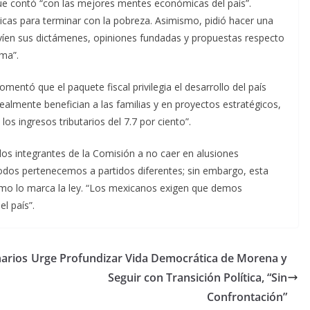
que contó “con las mejores mentes económicas del país”.
icas para terminar con la pobreza. Asimismo, pidió hacer una
nvíen sus dictámenes, opiniones fundadas y propuestas respecto
ima”.
ntó que el paquete fiscal privilegia el desarrollo del país
 realmente benefician a las familias y en proyectos estratégicos,
s ingresos tributarios del 7.7 por ciento”.
los integrantes de la Comisión a no caer en alusiones
todos pertenecemos a partidos diferentes; sin embargo, esta
mo lo marca la ley. “Los mexicanos exigen que demos
l país”.
narios
Urge Profundizar Vida Democrática de Morena y
Seguir con Transición Política, “Sin
Confrontación”