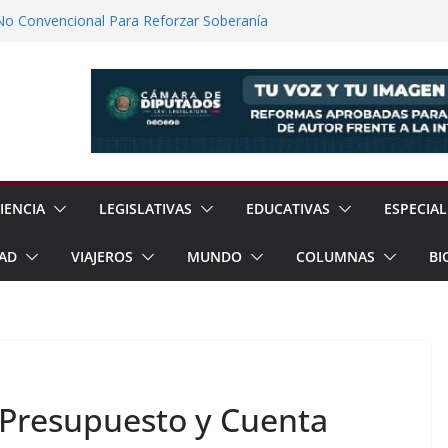
No Convencional Para Reforzar Soberanía
 el Teatro Lleva Arte Escénico a 13
étaro
Prestaciones de Trabajadores del
a Jóvenes a Participar en la Vida Política
lones de Cigarrillos Apócrifos en
IENCIA
LEGISLATIVAS
EDUCATIVAS
ESPECIAL
AD
VIAJEROS
MUNDO
COLUMNAS
BI
 Presupuesto y Cuenta