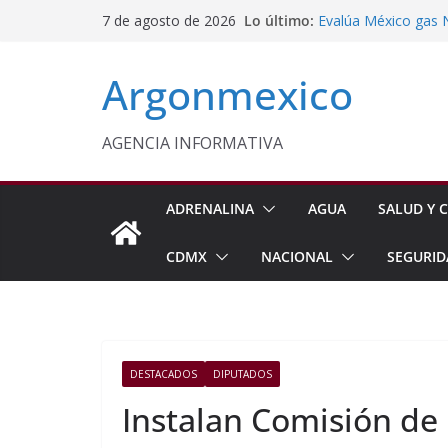
Saltar
Lo último:
Evalúa México gas 
7 de agosto de 2026
al
Energética
Cruzada Central por
contenido
Argonmexico
Municipios de Quer
Texcoco Fortalece 
SUTEYM
Homero Davis Llama 
AGENCIA INFORMATIVA
de México
Aseguran Casi 10 Mil
Michoacán
ADRENALINA
AGUA
SALUD Y C
CDMX
NACIONAL
SEGURID
DESTACADOS
DIPUTADOS
Instalan Comisión de