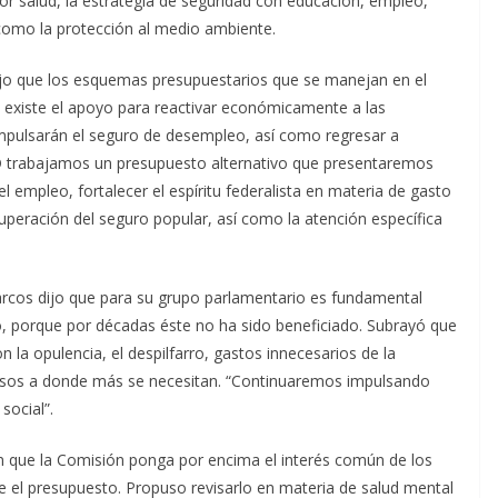
tor salud, la estrategia de seguridad con educación, empleo,
í como la protección al medio ambiente.
ijo que los esquemas presupuestarios que se manejan en el
existe el apoyo para reactivar económicamente a las
pulsarán el seguro de desempleo, así como regresar a
RD trabajamos un presupuesto alternativo que presentaremos
 empleo, fortalecer el espíritu federalista en materia de gasto
uperación del seguro popular, así como la atención específica
rcos dijo que para su grupo parlamentario es fundamental
lo, porque por décadas éste no ha sido beneficiado. Subrayó que
 la opulencia, el despilfarro, gastos innecesarios de la
cursos a donde más se necesitan. “Continuaremos impulsando
social”.
en que la Comisión ponga por encima el interés común de los
ice el presupuesto. Propuso revisarlo en materia de salud mental