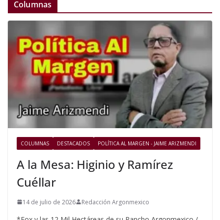
Columnas
COLUMNAS
DESTACADOS
POLÍTICA AL MARGEN - JAIME ARIZMENDI
A la Mesa: Higinio y Ramírez
Cuéllar
14 de julio de 2026
Redacción Argonmexico
*Fox y las 12 Mil Hectáreas de su Rancho Argonmexico /