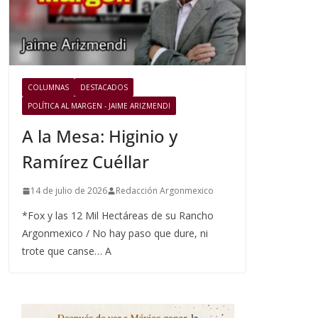
COLUMNAS
DESTACADOS
POLÍTICA AL MARGEN - JAIME ARIZMENDI
A la Mesa: Higinio y
Ramírez Cuéllar
14 de julio de 2026
Redacción Argonmexico
*Fox y las 12 Mil Hectáreas de su Rancho
Argonmexico / No hay paso que dure, ni
trote que canse… A