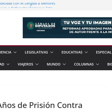
licidad con IA Dirigida a Menores
voca a Reforestar Temoaya Este
nquista Mercado Chino con Acuerdo de
a Gómez Refuerzan Oferta Educativa en
 Sheinbaum y Delfina Gómez Inauguran
xcoco
IENCIA
LEGISLATIVAS
EDUCATIVAS
ESPECIAL
AD
VIAJEROS
MUNDO
COLUMNAS
BI
Años de Prisión Contra