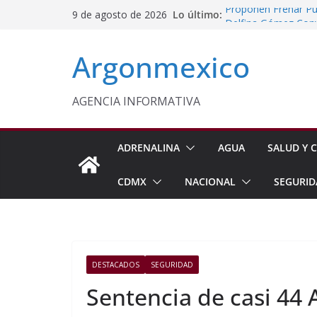
Saltar
Lo último:
Proponen Frenar Pub
9 de agosto de 2026
al
Delfina Gómez Con
Domingo
contenido
Argonmexico
Café Mexiquense Co
Exportación
Sheinbaum y Delfin
Texcoco
AGENCIA INFORMATIVA
Nazario Gutiérrez,
Nuevo CBTA en Te
ADRENALINA
AGUA
SALUD Y C
CDMX
NACIONAL
SEGURID
DESTACADOS
SEGURIDAD
Sentencia de casi 44 