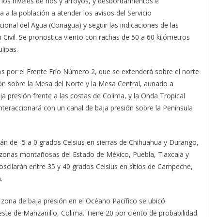
los niveles de ríos y arroyos, y desbordamientos e
 a la población a atender los avisos del Servicio
onal del Agua (Conagua) y seguir las indicaciones de las
 Civil. Se pronostica viento con rachas de 50 a 60 kilómetros
lipas.
os por el Frente Frío Número 2, que se extenderá sobre el norte
ión sobre la Mesa del Norte y la Mesa Central, aunado a
ja presión frente a las costas de Colima, y la Onda Tropical
teraccionará con un canal de baja presión sobre la Península
n de -5 a 0 grados Celsius en sierras de Chihuahua y Durango,
n zonas montañosas del Estado de México, Puebla, Tlaxcala y
oscilarán entre 35 y 40 grados Celsius en sitios de Campeche,
.
a zona de baja presión en el Océano Pacífico se ubicó
te de Manzanillo, Colima. Tiene 20 por ciento de probabilidad