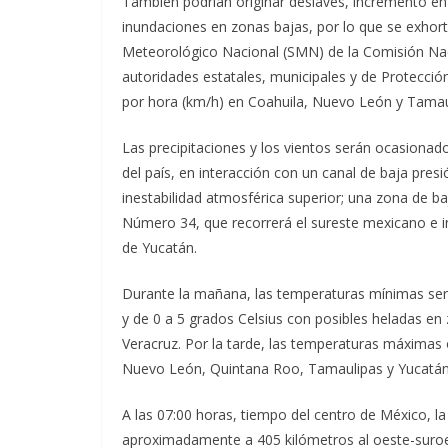
También podrían originar deslaves, incremento en 
inundaciones en zonas bajas, por lo que se exhorta
Meteorológico Nacional (SMN) de la Comisión Naci
autoridades estatales, municipales y de Protección
por hora (km/h) en Coahuila, Nuevo León y Tamau
Las precipitaciones y los vientos serán ocasionad
del país, en interacción con un canal de baja pres
inestabilidad atmosférica superior; una zona de ba
Número 34, que recorrerá el sureste mexicano e in
de Yucatán.
Durante la mañana, las temperaturas mínimas será
y de 0 a 5 grados Celsius con posibles heladas e
Veracruz. Por la tarde, las temperaturas máximas 
Nuevo León, Quintana Roo, Tamaulipas y Yucatán
A las 07:00 horas, tiempo del centro de México, l
aproximadamente a 405 kilómetros al oeste-suroes