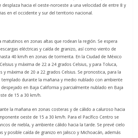
se desplaza hacia el oeste-noroeste a una velocidad de entre 8 y
as en el occidente y sur del territorio nacional.
a matutinos en zonas altas que rodean la región. Se espera
escargas eléctricas y caída de granizo, así como viento de
asta 40 km/h en zonas de tormenta. En la Ciudad de México
elsius y máxima de 22 a 24 grados Celsius, y para Toluca,
s y máxima de 20 a 22 grados Celsius. Se pronostica, para la
o a templado durante la mañana y medio nublado con ambiente
lo despejado en Baja California y parcialmente nublado en Baja
este de 15 a 30 km/h.
ante la mañana en zonas costeras y de cálido a caluroso hacia
omponente oeste de 15 a 30 km/h. Para el Pacífico Centro se
os de niebla, y ambiente cálido hacia la tarde. Se prevé cielo
cas y posible caída de granizo en Jalisco y Michoacán, además