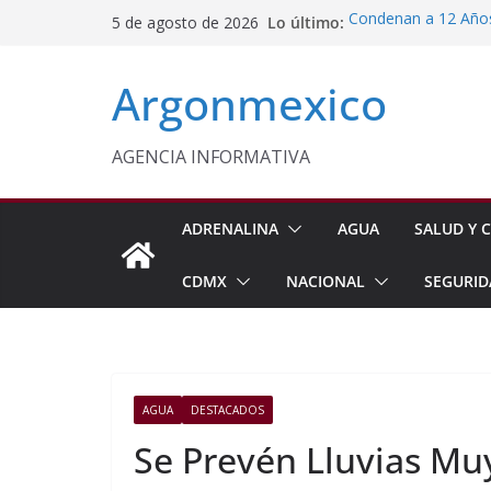
Saltar
Lo último:
Condenan a 12 Años 
5 de agosto de 2026
al
Comisión Permanent
Lluvias y Ciclones
contenido
Argonmexico
Fiestas de la Vendim
California
Vinculan a Proceso 
Juárez
AGENCIA INFORMATIVA
Monreal Confía en 
ADRENALINA
AGUA
SALUD Y C
CDMX
NACIONAL
SEGURID
AGUA
DESTACADOS
Se Prevén Lluvias Mu