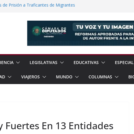
de Prisión a Traficantes de Migrantes
e Exhorta a Reforzar Prevención por
ia Esperan 90 mil Visitantes en Baja
a Presunto Feminicida en Almoloya de
Regreso a la Normalidad en la UNAM
IENCIA
LEGISLATIVAS
EDUCATIVAS
ESPECIAL
AD
VIAJEROS
MUNDO
COLUMNAS
BI
y Fuertes En 13 Entidades