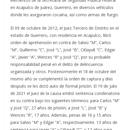
elementos de la Secretaría de Seguridad Pública Federal
en Acapulco de Juárez, Guerrero, en diversos vehículos
donde les aseguraron cocaína, así como armas de fuego.
El 09 de octubre de 2012, el Juez Tercero de Distrito en el
estado de Guerrero, con residencia en Acapulco, libró
orden de aprehensión en contra de Salvio “M”, Carlos
“M”, Guillermo “C”, José “L”, José “B”, Citlayult “C”, Edgar
“A”, Javier “A”, Wences “R” y José “Q”, por su probable
responsabilidad penal en el delito de delincuencia
organizada y otros. Posteriormente el 18 de octubre del
mismo año se cumplimentó la orden de captura y días
después se les dictó auto de formal prisión. El 19 de julio
de 2021 el Juez de la causa emitió sentencia condenatoria
en su contra bajo los siguientes términos: para Carlos “M”
y José “Q”, 27 años de prisión; a José “L”, José “B” y
Wences “R”, 17 años. Además, penas de 16 y 15 años
para Salvio “M” y Edgar “A”, respectivamente. 13 años de
sentencia para Javier “A” y Citlayult “C”, y 12 años para