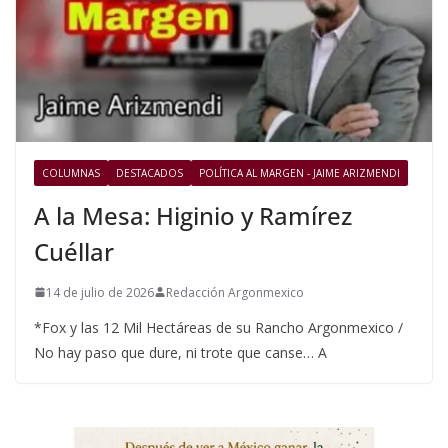
COLUMNAS
DESTACADOS
POLÍTICA AL MARGEN - JAIME ARIZMENDI
A la Mesa: Higinio y Ramírez
Cuéllar
14 de julio de 2026
Redacción Argonmexico
*Fox y las 12 Mil Hectáreas de su Rancho Argonmexico /
No hay paso que dure, ni trote que canse… A