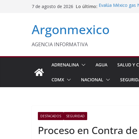
Saltar
Lo último:
Evalúa México gas 
7 de agosto de 2026
al
Energética
Cruzada Central por
contenido
Argonmexico
Municipios de Quer
Texcoco Fortalece 
SUTEYM
Homero Davis Llama 
AGENCIA INFORMATIVA
de México
Aseguran Casi 10 Mil
Michoacán
ADRENALINA
AGUA
SALUD Y C
CDMX
NACIONAL
SEGURID
DESTACADOS
SEGURIDAD
Proceso en Contra de