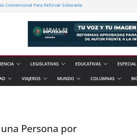
No Convencional Para Reforzar Soberanía
 el Teatro Lleva Arte Escénico a 13
étaro
Prestaciones de Trabajadores del
a Jóvenes a Participar en la Vida Política
lones de Cigarrillos Apócrifos en
IENCIA
LEGISLATIVAS
EDUCATIVAS
ESPECIAL
AD
VIAJEROS
MUNDO
COLUMNAS
BI
 una Persona por