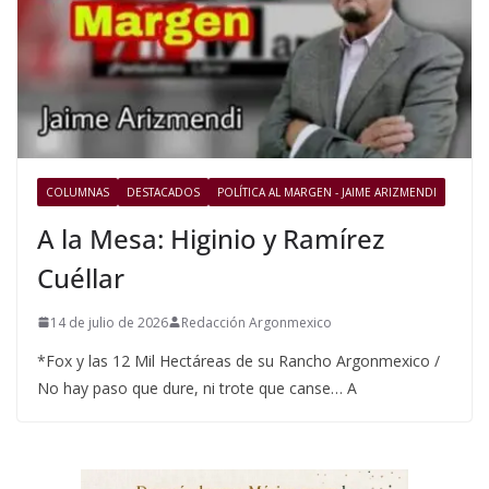
COLUMNAS
DESTACADOS
POLÍTICA AL MARGEN - JAIME ARIZMENDI
A la Mesa: Higinio y Ramírez
Cuéllar
14 de julio de 2026
Redacción Argonmexico
*Fox y las 12 Mil Hectáreas de su Rancho Argonmexico /
No hay paso que dure, ni trote que canse… A