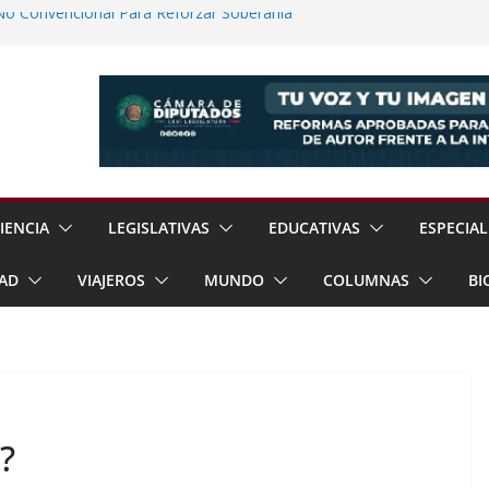
No Convencional Para Reforzar Soberanía
 el Teatro Lleva Arte Escénico a 13
étaro
Prestaciones de Trabajadores del
a Jóvenes a Participar en la Vida Política
lones de Cigarrillos Apócrifos en
IENCIA
LEGISLATIVAS
EDUCATIVAS
ESPECIAL
AD
VIAJEROS
MUNDO
COLUMNAS
BI
s?