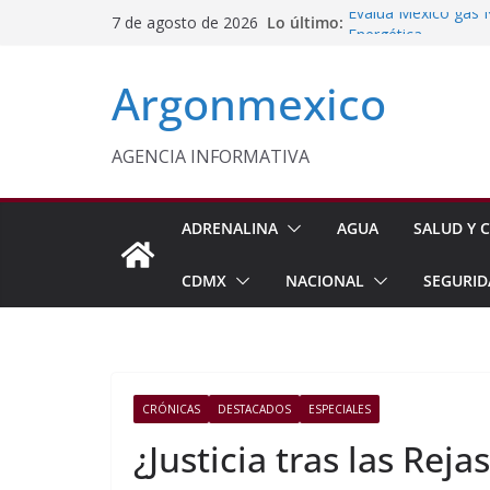
Saltar
Lo último:
Evalúa México gas 
7 de agosto de 2026
al
Energética
Cruzada Central por
contenido
Argonmexico
Municipios de Quer
Texcoco Fortalece 
SUTEYM
Homero Davis Llama 
AGENCIA INFORMATIVA
de México
Aseguran Casi 10 Mil
Michoacán
ADRENALINA
AGUA
SALUD Y C
CDMX
NACIONAL
SEGURID
CRÓNICAS
DESTACADOS
ESPECIALES
¿Justicia tras las Reja