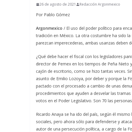
26 de agosto de 2021
Redacción Argonmexico
Por Pablo Gómez
Argonmexico
/ El uso del poder político para enca
tradición en México. La otra costumbre ha sido l
parezcan imperecederas, ambas usanzas deben des
¿Qué debe hacer el fiscal con los legisladores pan
director de Pemex en los tiempos de Peña Nieto y 
cajón de escritorio, como se hizo tantas veces. S
asunto de Emilio Lozoya, por deber y porque la F
pactado con el procesado a cambio de unas denun
procedimientos que ayuden a desvelar las tramas
votos en el Poder Legislativo. Son 70 las person
Ricardo Anaya se ha ido del país, según él mismo
sociales, pero ahora sólo para defenderse y ataca
autor de una persecución política, a cargo de la Fi