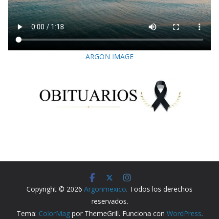
ARGON IMAGE
Copyright © 2026
Argonmexico
. Todos los derechos
reservados.
Tema:
ColorMag
por ThemeGrill. Funciona con
WordPress
.