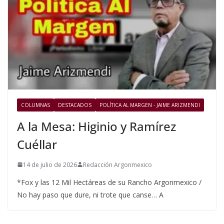
COLUMNAS
DESTACADOS
POLÍTICA AL MARGEN - JAIME ARIZMENDI
A la Mesa: Higinio y Ramírez
Cuéllar
14 de julio de 2026
Redacción Argonmexico
*Fox y las 12 Mil Hectáreas de su Rancho Argonmexico /
No hay paso que dure, ni trote que canse… A