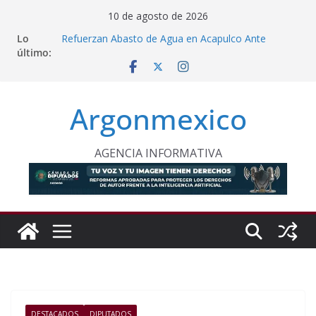
Saltar
10 de agosto de 2026
al
Lo
Refuerzan Abasto de Agua en Acapulco Ante
contenido
último:
Lluvias Intensas
Morelos Recibe Copa Panamericana de Voleibol
Transforman Aceite de Cocina en Combustible
Renovable
Argonmexico
Inaugura Clara Brugada Utopía “Elena Poniatowska
Amor” en Coyoacán
Desde Puebla, Sheinbaum Impulsa Reforestación
Permanente en México
AGENCIA INFORMATIVA
DESTACADOS
DIPUTADOS