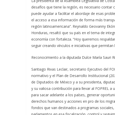
La presidenta de la Asamblea Legislativa de Costa
desafíos que tiene la región, es necesario cont
puede ayudar a facilitar el abordaje de esas probl
el acceso a esa información de forma más transpa
región latinoamericana”. Reynaldo Geovanny Ekón
Honduras, resaltó que su país en el tema de integr
economía con fortaleza. “Hoy queremos respalda
seguir creando vínculos e iniciativas que permitan 
Reconocimiento a la diputada Dulce María Sauri 
Santiago Rivas Leclair, secretario Ejecutivo del F
normativo y el Plan de Desarrollo Institucional (
de Diputados de México y a su presidenta, diputad
y su valiosa contribución para llevar al FOPREL a 
para sacar adelante a los países, generar oportun
derechos humanos y acciones en pro de los migran
fondos que van destinados a programas sociales,
parlamentos en esa fiscalización, control y seguim