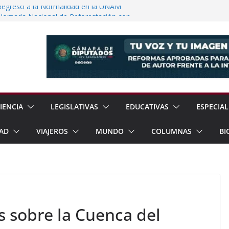
Regreso a la Normalidad en la UNAM
Jornada Nacional de Reforestación con
ones de Árboles
e Exhorta a Reforzar Prevención por
ia Esperan 90 mil Visitantes en Baja
a Presunto Feminicida en Almoloya de
IENCIA
LEGISLATIVAS
EDUCATIVAS
ESPECIAL
AD
VIAJEROS
MUNDO
COLUMNAS
BI
 sobre la Cuenca del