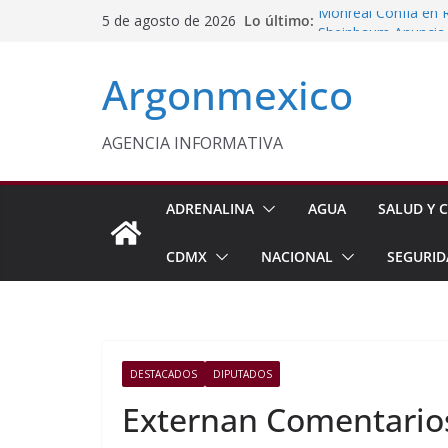
Saltar
Lo último:
Monreal Confía en 
5 de agosto de 2026
al
Sheinbaum Anuncia 
Siembra de 6.6 Mill
contenido
Argonmexico
Comisión Permanent
Lluvias y Ciclones
Fiestas de la Vendim
California
AGENCIA INFORMATIVA
Vinculan a Proceso 
Juárez
ADRENALINA
AGUA
SALUD Y C
CDMX
NACIONAL
SEGURID
DESTACADOS
DIPUTADOS
Externan Comentarios