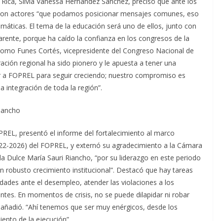
 Rica, Silvia Vanessa Hernández Sánchez, precisó que ante los
ar con actores “que podamos posicionar mensajes comunes, eso
emáticas. El tema de la educación será uno de ellos, junto con
rente, porque ha caído la confianza en los congresos de la
omo Funes Cortés, vicepresidente del Congreso Nacional de
ación regional ha sido pionero y le apuesta a tener una
r a FOPREL para seguir creciendo; nuestro compromiso es
la integración de toda la región”.
Riancho
OPREL, presentó el informe del fortalecimiento al marco
2022-2026) del FOPREL, y externó su agradecimiento a la Cámara
a Dulce María Sauri Riancho, “por su liderazgo en este periodo
un robusto crecimiento institucional”. Destacó que hay tareas
idades ante el desempleo, atender las violaciones a los
tes. En momentos de crisis, no se puede dilapidar ni robar
 añadió. “Ahí tenemos que ser muy enérgicos, desde los
iento de la ejecución”.