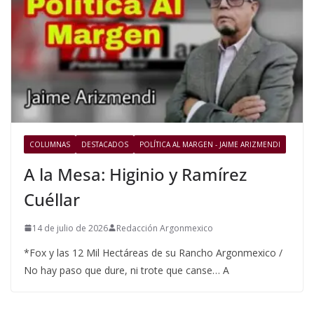
COLUMNAS
DESTACADOS
POLÍTICA AL MARGEN - JAIME ARIZMENDI
A la Mesa: Higinio y Ramírez
Cuéllar
14 de julio de 2026
Redacción Argonmexico
*Fox y las 12 Mil Hectáreas de su Rancho Argonmexico /
No hay paso que dure, ni trote que canse… A