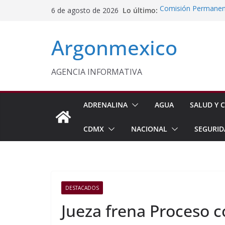
Saltar
Lo último:
Comisión Permanent
6 de agosto de 2026
al
Lluvias y Ciclones
Impulsan Vocaciones
contenido
Argonmexico
Morelos
Javier Saldaña Forta
Reconoce ANTAD Mor
SSPC
AGENCIA INFORMATIVA
Sheinbaum Anuncia 
Siembra de 6.6 Mill
ADRENALINA
AGUA
SALUD Y C
CDMX
NACIONAL
SEGURID
DESTACADOS
Jueza frena Proceso 