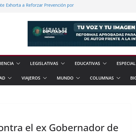
e Exhorta a Reforzar Prevención por
 Científicas con Torneo de Robótica en
lece Aspiración con Multitudinario Evento
elos Estrategias de Seguridad de la
Jornada Nacional de Reforestación con
ones de Árboles
IENCIA
LEGISLATIVAS
EDUCATIVAS
ESPECIAL
AD
VIAJEROS
MUNDO
COLUMNAS
BI
contra el ex Gobernador de