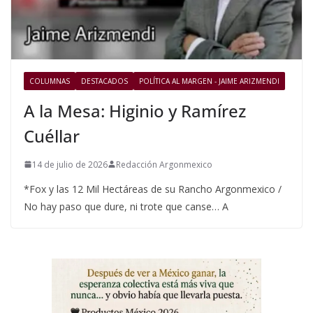
COLUMNAS
DESTACADOS
POLÍTICA AL MARGEN - JAIME ARIZMENDI
A la Mesa: Higinio y Ramírez
Cuéllar
14 de julio de 2026
Redacción Argonmexico
*Fox y las 12 Mil Hectáreas de su Rancho Argonmexico /
No hay paso que dure, ni trote que canse… A