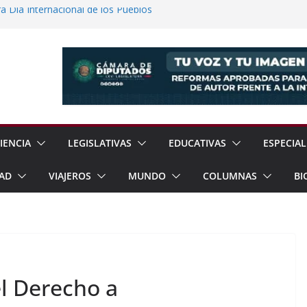
ía Internacional de los Pueblos
 el Teatro Lleva Arte Escénico a 13
étaro
a Jóvenes a Participar en la Vida Política
lones de Cigarrillos Apócrifos en
No Convencional Para Reforzar Soberanía
IENCIA
LEGISLATIVAS
EDUCATIVAS
ESPECIAL
AD
VIAJEROS
MUNDO
COLUMNAS
BI
l Derecho a