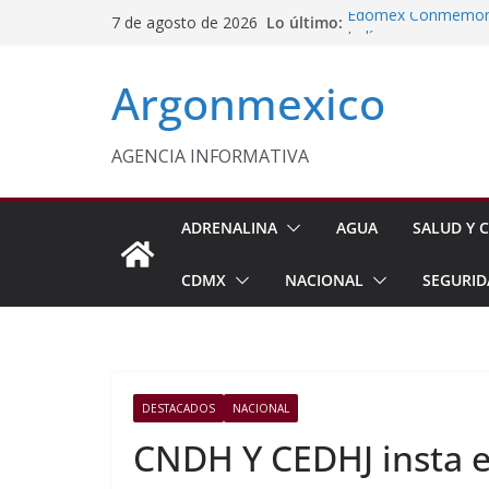
Saltar
Lo último:
Edomex Conmemora D
7 de agosto de 2026
al
Indígenas
Cruzada Central por
contenido
Argonmexico
Municipios de Quer
Homero Davis Llama 
de México
Aseguran Casi 10 Mil
AGENCIA INFORMATIVA
Michoacán
Evalúa México gas 
Energética
ADRENALINA
AGUA
SALUD Y C
CDMX
NACIONAL
SEGURID
DESTACADOS
NACIONAL
CNDH Y CEDHJ insta e