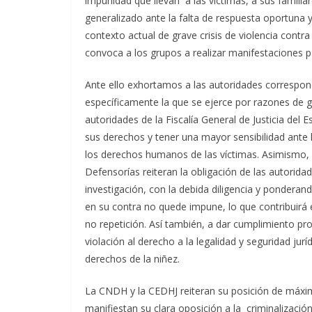
impunidad que llevan a las víctimas, a sus familia
generalizado ante la falta de respuesta oportuna y
contexto actual de grave crisis de violencia contra
convoca a los grupos a realizar manifestaciones par
Ante ello exhortamos a las autoridades correspond
específicamente la que se ejerce por razones de g
autoridades de la Fiscalía General de Justicia del E
sus derechos y tener una mayor sensibilidad ante l
los derechos humanos de las víctimas. Asimismo,
Defensorías reiteran la obligación de las autoridad
investigación, con la debida diligencia y ponderand
en su contra no quede impune, lo que contribuirá 
no repetición. Así también, a dar cumplimiento p
violación al derecho a la legalidad y seguridad jurí
derechos de la niñez.
La CNDH y la CEDHJ reiteran su posición de máxi
manifiestan su clara oposición a la criminalización