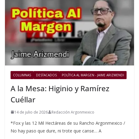
COLUMNAS
DESTACADOS
POLÍTICA AL MARGEN - JAIME ARIZMENDI
A la Mesa: Higinio y Ramírez
Cuéllar
14 de julio de 2026
Redacción Argonmexico
*Fox y las 12 Mil Hectáreas de su Rancho Argonmexico /
No hay paso que dure, ni trote que canse… A