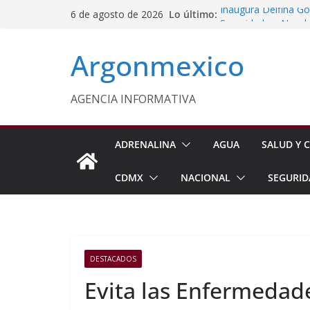
Saltar
Lo último:
Inaugura Delfina G
6 de agosto de 2026
al
Seguridad en Nezah
Conagua Refuerza Se
contenido
Argonmexico
Hidalgo
Monreal Llama a Ce
Exteriores
Kenia López Respald
AGENCIA INFORMATIVA
Energética
Laura Itzel Impulsa
Importaciones de g
ADRENALINA
AGUA
SALUD Y C
CDMX
NACIONAL
SEGURID
DESTACADOS
Evita las Enfermedade