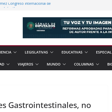
ómez Congreso Internacional de
ualcóyotl
guridad Física en Presas Estratégicas de
rrar Filas con Sheinbaum Ante Presiones
a Fracking Para Fortalecer Soberanía
 Soberanía Energética Para Reducir
as
IENCIA
LEGISLATIVAS
EDUCATIVAS
ESPECIAL
AD
VIAJEROS
MUNDO
COLUMNAS
BI
s Gastrointestinales, no