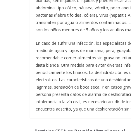
blandas, semilíquidas o líquidas y pueden estar 
abdominal tipo cólico, náusea, vómito, poco apetit
bacterias (fiebre tifoidea, cólera), virus (hepatitis
transmiten por agua o alimentos contaminados. L
son los niños menores de 5 años y los adultos ma
En caso de sufrir una infección, los especialistas d
medio de agua y jugos de manzana, pera, guayaba 
recomendable comer alimentos sin grasa no irritan
dieta blanda. Otra medida para evitar diversas infe
periódicamente los tinacos. La deshidratación es u
electrolitos. Las características de una deshidrata
lágrimas, sensación de boca seca. Y en casos gra
persona presenta datos de alarma de deshidrataci
intolerancia a la vía oral, es necesario acudir de 
encuentra adscrito, ya que una deshidratación sin