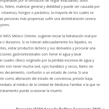
acompañadas por la sensación de seguir evacuando, dolor
o, fiebre, malestar general y debilidad y puede ser causada por
 A, rotavirus), hongos o parásitos, la mayoría de los cuales se
as personas más propensas sufrir una deshidratación severa
yores.
el IMSS México Oriente, sugieren iniciar la hidratación oral por
o duraznos. Si se toleran adecuadamente los líquidos, es
tes, evitar productos lácteos y sus derivados y procurar una
cciones gastrointestinales son: hervir el agua y lavar
n cuadro clínico originado por la pérdida excesiva de agua y
ción son: tener mucha sed, ojos hundidos y secos, llanto sin
ves decaimiento, confusión o un estado de coma. Si una
ón como alteración del estado de conciencia, presión baja,
inmediato al médico de la Unidad de Medicina Familiar a la que se
 tratamiento puede ocasionar la muerte.