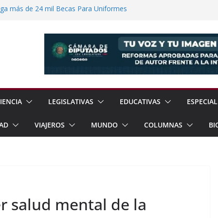
ega más de 24 mil Becas Para Uniformes
uditar Recursos Municipales en Oaxaca
nesto “N” por Robo de Vehículo en
Pensión Mujeres Bienestar a
ucalpan
 Reanudación de Relaciones Entre México
IENCIA
LEGISLATIVAS
EDUCATIVAS
ESPECIAL
AD
VIAJEROS
MUNDO
COLUMNAS
BI
 salud mental de la