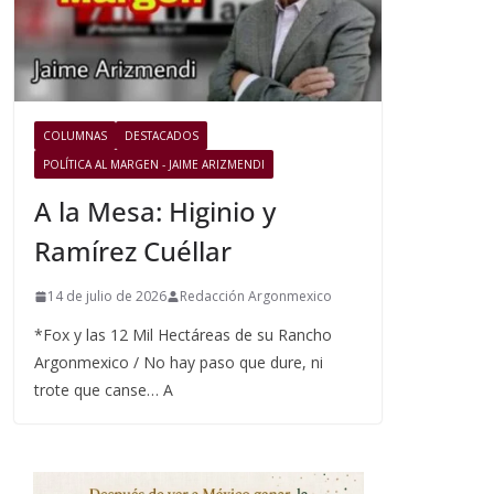
COLUMNAS
DESTACADOS
POLÍTICA AL MARGEN - JAIME ARIZMENDI
A la Mesa: Higinio y
Ramírez Cuéllar
14 de julio de 2026
Redacción Argonmexico
*Fox y las 12 Mil Hectáreas de su Rancho
Argonmexico / No hay paso que dure, ni
trote que canse… A