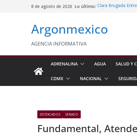
Saltar
Lo último:
Clara Brugada Entr
8 de agosto de 2026
al
y Útiles Escolares
PT Solicita a ASF A
contenido
Argonmexico
Procesan a Ángel Er
Chimalhuacán
Sheinbaum Entrega 
Beneficiarias de Na
AGENCIA INFORMATIVA
Celebra Laura Itzel
y Perú
ADRENALINA
AGUA
SALUD Y C
CDMX
NACIONAL
SEGURID
DESTACADOS
SENADO
Fundamental, Atender