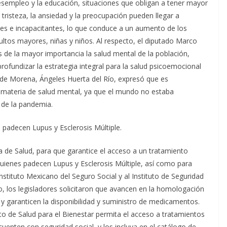
desempleo y la educación, situaciones que obligan a tener mayor
a tristeza, la ansiedad y la preocupación pueden llegar a
es e incapacitantes, lo que conduce a un aumento de los
ltos mayores, niñas y niños. Al respecto, el diputado Marco
de la mayor importancia la salud mental de la población,
 profundizar la estrategia integral para la salud psicoemocional
 de Morena, Ángeles Huerta del Río, expresó que es
 materia de salud mental, ya que el mundo no estaba
 de la pandemia.
adecen Lupus y Esclerosis Múltiple.
a de Salud, para que garantice el acceso a un tratamiento
uienes padecen Lupus y Esclerosis Múltiple, así como para
stituto Mexicano del Seguro Social y al Instituto de Seguridad
o, los legisladores solicitaron que avancen en la homologación
 garanticen la disponibilidad y suministro de medicamentos.
to de Salud para el Bienestar permita el acceso a tratamientos
enten con seguridad social, y los incluya en el catálogo de